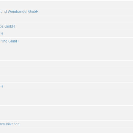
- und Weinhandel GmbH
iebs GmbH
bH
ulting GmbH
bH
ommunikation