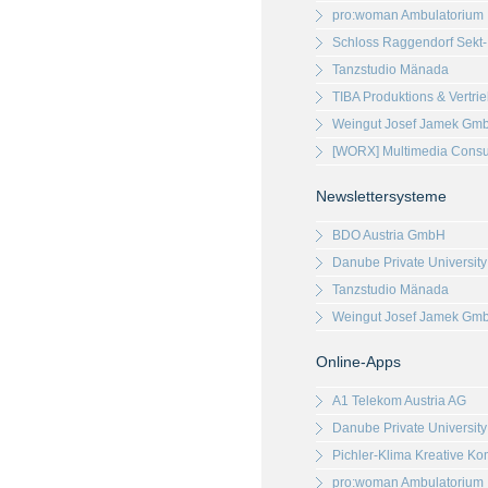
pro:woman Ambulatorium
Schloss Raggendorf Sekt
Tanzstudio Mänada
TIBA Produktions & Vertr
Weingut Josef Jamek Gm
[WORX] Multimedia Cons
Newslettersysteme
BDO Austria GmbH
Danube Private University
Tanzstudio Mänada
Weingut Josef Jamek Gm
Online-Apps
A1 Telekom Austria AG
Danube Private University
Pichler-Klima Kreative K
pro:woman Ambulatorium