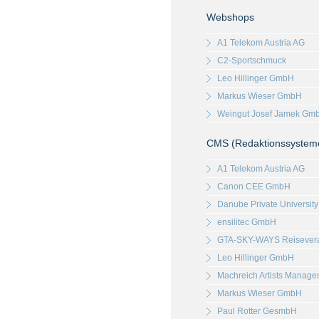
Webshops
A1 Telekom Austria AG
C2-Sportschmuck
Leo Hillinger GmbH
Markus Wieser GmbH
Weingut Josef Jamek Gm
CMS (Redaktionssystem
A1 Telekom Austria AG
Canon CEE GmbH
Danube Private University
ensilitec GmbH
GTA-SKY-WAYS Reisever
Leo Hillinger GmbH
Machreich Artists Manag
Markus Wieser GmbH
Paul Rotter GesmbH