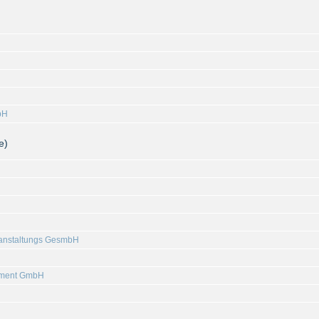
bH
e)
anstaltungs GesmbH
ement GmbH