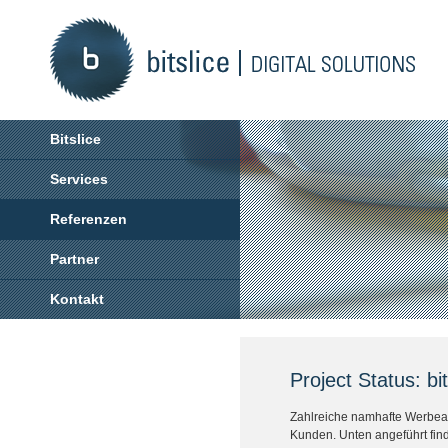
Bitslice
Services
Referenzen
Partner
Kontakt
Project Status: bit
Zahlreiche namhafte Werbeag
Kunden. Unten angeführt fin