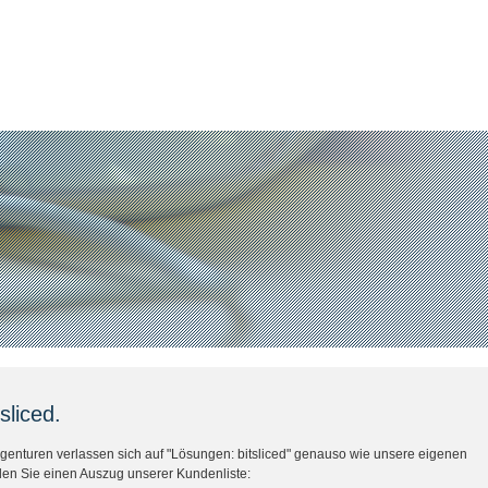
sliced.
enturen verlassen sich auf "Lösungen: bitsliced" genauso wie unsere eigenen
den Sie einen Auszug unserer Kundenliste: